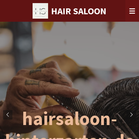
Zum
HAIR SALOON
Hauptinhalt
springen
hairsaloon-